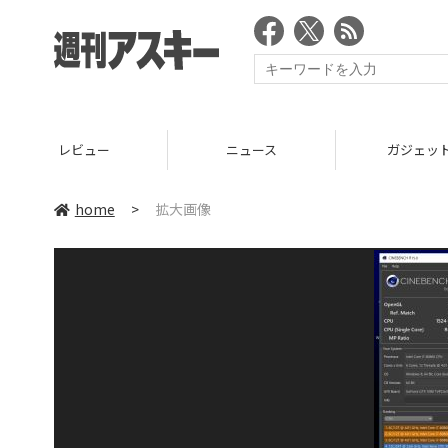
レビュー
ニュース
ガジェッ
home
>
拡大画像