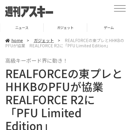
t
o
g
g
l
ニュース
ガジェット
ゲーム
e
n
a
home
>
ガジェット
>
REALFORCEの東プレとHHKBの
v
PFUが協業 REALFORCE R2に「PFU Limited Edition」
i
g
a
高級キーボード界に動き！
t
i
REALFORCEの東プレと
o
n
HHKBのPFUが協業
REALFORCE R2に
「PFU Limited
Edition」