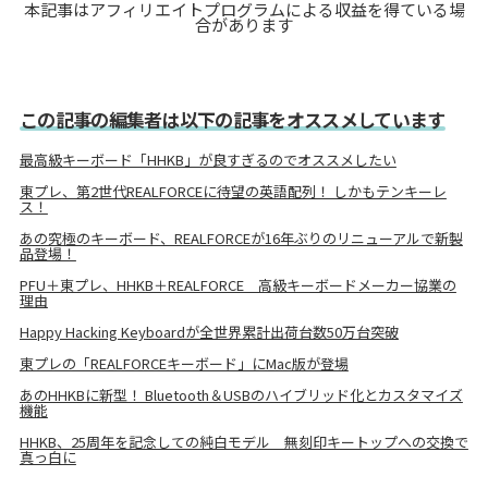
本記事はアフィリエイトプログラムによる収益を得ている場
合があります
この記事の編集者は以下の記事をオススメしています
最高級キーボード「HHKB」が良すぎるのでオススメしたい
東プレ、第2世代REALFORCEに待望の英語配列！ しかもテンキーレ
ス！
あの究極のキーボード、REALFORCEが16年ぶりのリニューアルで新製
品登場！
PFU＋東プレ、HHKB＋REALFORCE 高級キーボードメーカー協業の
理由
Happy Hacking Keyboardが全世界累計出荷台数50万台突破
東プレの「REALFORCEキーボード」にMac版が登場
あのHHKBに新型！ Bluetooth＆USBのハイブリッド化とカスタマイズ
機能
HHKB、25周年を記念しての純白モデル 無刻印キートップへの交換で
真っ白に