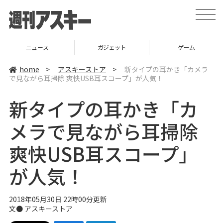
t
o
g
g
l
ニュース
ガジェット
ゲーム
e
n
a
home
>
アスキーストア
>
新タイプの耳かき「カメラ
v
で見ながら耳掃除 爽快USB耳スコープ」が人気！
i
g
a
新タイプの耳かき「カ
t
i
o
メラで見ながら耳掃除
n
爽快USB耳スコープ」
が人気！
2018年05月30日 22時00分更新
文●
アスキーストア