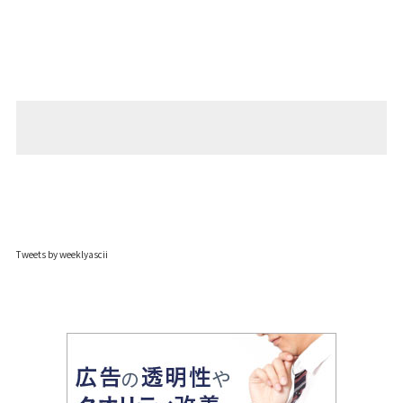
Tweets by weeklyascii