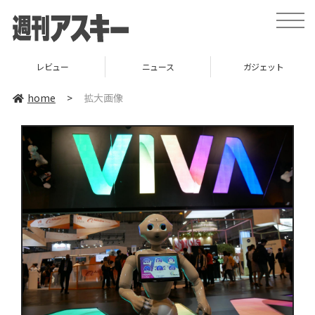
toggle
naviga
レビュー
ニュース
ガジェット
home
>
拡大画像