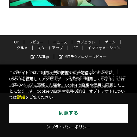
TOP
レビュー
ニュース
ガジェット
ゲーム
グルメ
スタートアップ
ICT
インフォメーション
ASCII.jp
MITテクノロジーレビュー
サイトポリシー
プライバシーポリシー
運営会社
このサイトでは、利用状況の把握や広告配信などのために、
お問い合わせ
広告掲載
スタッフ募集
電子版について
Cookieを使用してアクセスデータを取得・利用しています。これ
以降のページに遷移した場合、Cookieの設定や使用に同意したこ
©KADOKAWA ASCII Research Laboratories, Inc. 2026
とになります。Cookieの設定や使用の詳細、オプトアウトについ
ては
詳細
をご覧ください。
同意する
＞プライバシーポリシー