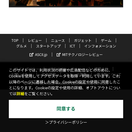
TOP
レビュー
ニュース
ガジェット
ゲーム
グルメ
スタートアップ
ICT
インフォメーション
ASCII.jp
MITテクノロジーレビュー
サイトポリシー
プライバシーポリシー
運営会社
このサイトでは、利用状況の把握や広告配信などのために、
お問い合わせ
広告掲載
スタッフ募集
電子版について
Cookieを使用してアクセスデータを取得・利用しています。これ
以降のページに遷移した場合、Cookieの設定や使用に同意したこ
©KADOKAWA ASCII Research Laboratories, Inc. 2026
とになります。Cookieの設定や使用の詳細、オプトアウトについ
ては
詳細
をご覧ください。
同意する
＞プライバシーポリシー