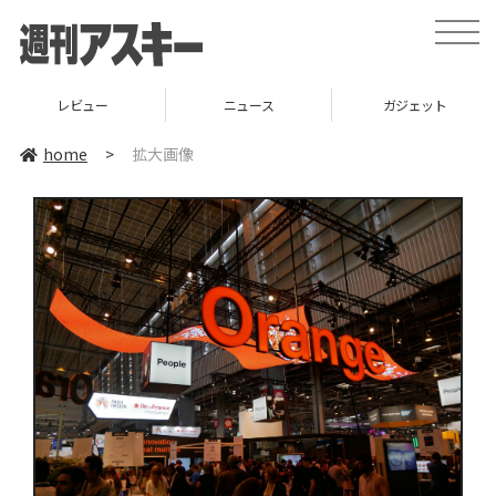
toggle
naviga
レビュー
ニュース
ガジェット
home
>
拡大画像