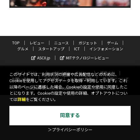
TOP
レビュー
ニュース
ガジェット
ゲーム
グルメ
スタートアップ
ICT
インフォメーション
ASCII.jp
MITテクノロジーレビュー
サイトポリシー
プライバシーポリシー
運営会社
このサイトでは、利用状況の把握や広告配信などのために、
お問い合わせ
広告掲載
スタッフ募集
電子版について
Cookieを使用してアクセスデータを取得・利用しています。これ
以降のページに遷移した場合、Cookieの設定や使用に同意したこ
©KADOKAWA ASCII Research Laboratories, Inc. 2026
とになります。Cookieの設定や使用の詳細、オプトアウトについ
ては
詳細
をご覧ください。
同意する
＞プライバシーポリシー