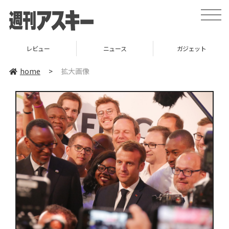
toggle
naviga
レビュー
ニュース
ガジェット
home
>
拡大画像