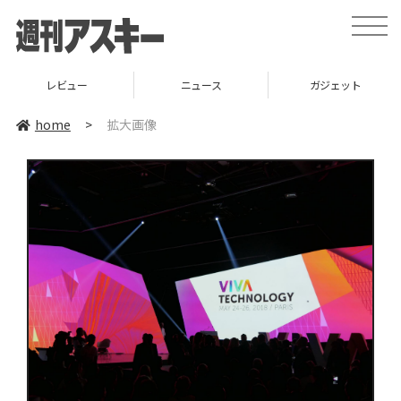
toggle
naviga
レビュー
ニュース
ガジェット
home
>
拡大画像