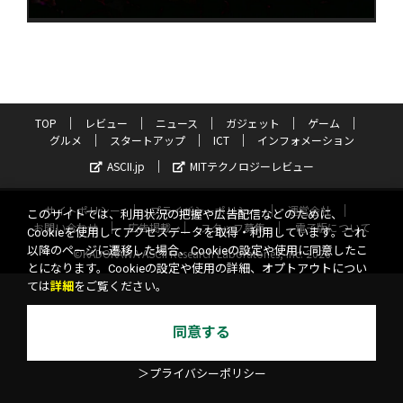
TOP
レビュー
ニュース
ガジェット
ゲーム
グルメ
スタートアップ
ICT
インフォメーション
ASCII.jp
MITテクノロジーレビュー
サイトポリシー
プライバシーポリシー
運営会社
このサイトでは、利用状況の把握や広告配信などのために、
お問い合わせ
広告掲載
スタッフ募集
電子版について
Cookieを使用してアクセスデータを取得・利用しています。これ
以降のページに遷移した場合、Cookieの設定や使用に同意したこ
©KADOKAWA ASCII Research Laboratories, Inc. 2026
とになります。Cookieの設定や使用の詳細、オプトアウトについ
ては
詳細
をご覧ください。
同意する
＞プライバシーポリシー