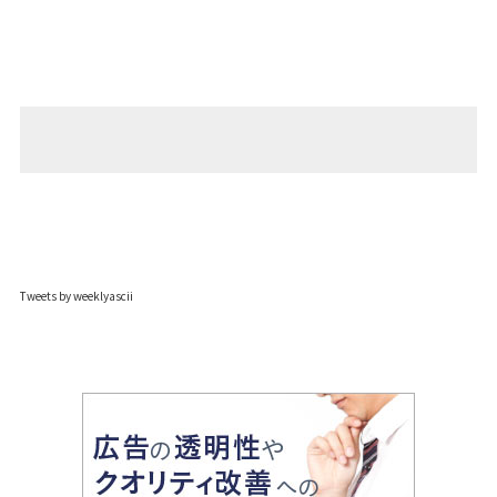
Tweets by weeklyascii