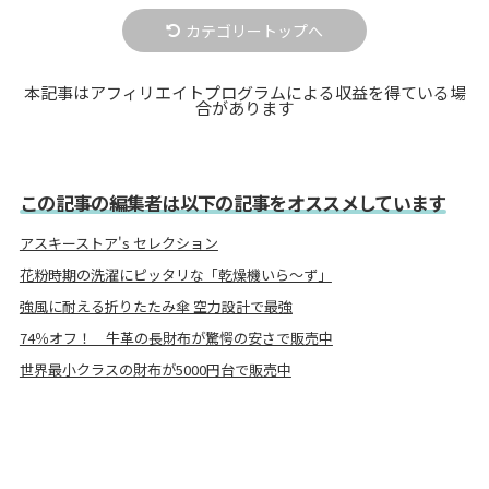
カテゴリートップへ
本記事はアフィリエイトプログラムによる収益を得ている場
合があります
この記事の編集者は以下の記事をオススメしています
アスキーストア's セレクション
花粉時期の洗濯にピッタリな「乾燥機いら〜ず」
強風に耐える折りたたみ傘 空力設計で最強
74％オフ！ 牛革の長財布が驚愕の安さで販売中
世界最小クラスの財布が5000円台で販売中