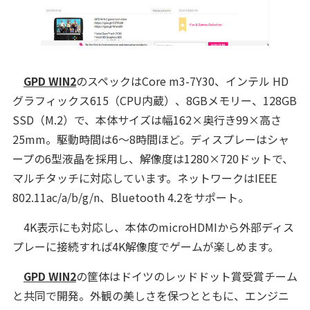
GPD WIN2
のスペックはCore m3-7Y30、インテル HD
グラフィックス615（CPU内蔵）、8GBメモリー、128GB
SSD（M.2）で、本体サイズは幅162×奥行き99×高さ
25mm。駆動時間は6～8時間ほど。ディスプレーはシャ
ープの6型液晶を採用し、解像度は1280×720ドットで、
マルチタッチに対応しています。ネットワークはIEEE
802.11ac/a/b/g/n、Bluetooth 4.2をサポート。
4K表示にも対応し、本体のmicroHDMIから外部ディス
プレーに接続すれば4K解像度でゲームが楽しめます。
GPD WIN2
の筐体はドイツのレッドドット賞受賞チーム
と共同で開発。外観の美しさを保つとともに、エンジニ