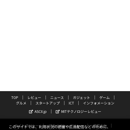
TOP
レビュー
ニュース
ガジェット
ゲーム
グルメ
スタートアップ
ICT
インフォメーション
ASCII.jp
MITテクノロジーレビュー
サイトポリシー
プライバシーポリシー
運営会社
このサイトでは、利用状況の把握や広告配信などのために、