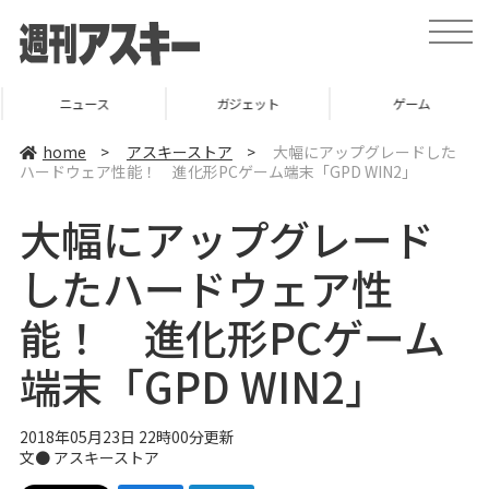
t
o
g
g
l
ニュース
ガジェット
ゲーム
e
n
a
home
>
アスキーストア
>
大幅にアップグレードした
v
ハードウェア性能！ 進化形PCゲーム端末「GPD WIN2」
i
g
a
大幅にアップグレード
t
i
o
したハードウェア性
n
能！ 進化形PCゲーム
端末「GPD WIN2」
2018年05月23日 22時00分更新
文●
アスキーストア