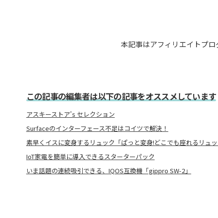
本記事はアフィリエイトプロ
この記事の編集者は以下の記事をオススメしています
アスキーストア's セレクション
Surfaceのインターフェース不足はコイツで解決！
素早くイスに変身するリュック「ぱっと変身!どこでも座れるリュックt
IoT家電を簡単に導入できるスターターパック
いま話題の連続吸引できる、IQOS互換機「gippro SW-2」