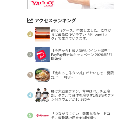
アクセスランキング
iPhoneケース、卒業しました。これか
らは最高に使いやすい「iPhoneバッ
ク」で生きていきます。
【今日から】最大30％ポイント還元！
PayPay自治体キャンペーン 2026年8月
開始分
「鬼おろし牛タン丼」がおいしそ！夏限
定で1110円～
腰は大風量ファン、背中はペルチェ冷
却。ダブルで身体を冷やす1着2役のファ
ン付きウェアが10,980円
「つながりにくい」改善なるか ドコ
モ、最新基地局を全国展開へ