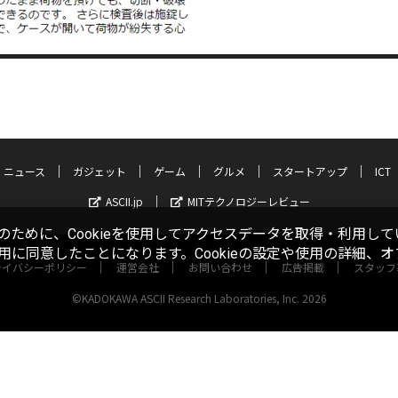
ニュース
ガジェット
ゲーム
グルメ
スタートアップ
ICT
ASCII.jp
MITテクノロジーレビュー
ために、Cookieを使用してアクセスデータを取得・利用して
使用に同意したことになります。Cookieの設定や使用の詳細、
ライバシーポリシー
運営会社
お問い合わせ
広告掲載
スタッフ
©KADOKAWA ASCII Research Laboratories, Inc. 2026