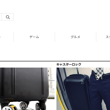
ト
ゲーム
グルメ
ス