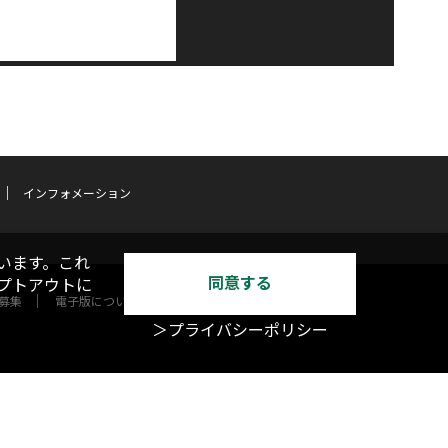
インフォメーション
います。これ
同意する
オプトアウトに
募集
電子版について
＞プライバシーポリシー