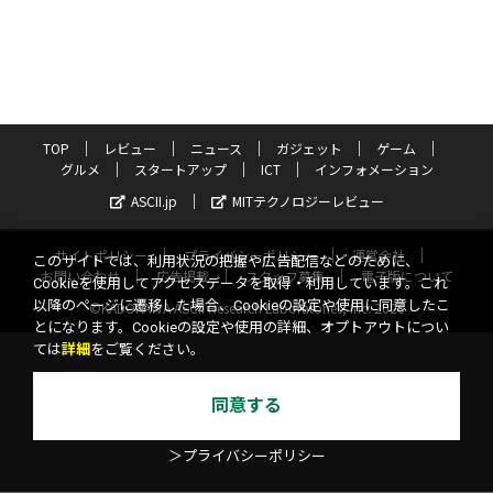
TOP
レビュー
ニュース
ガジェット
ゲーム
グルメ
スタートアップ
ICT
インフォメーション
ASCII.jp
MITテクノロジーレビュー
サイトポリシー
プライバシーポリシー
運営会社
このサイトでは、利用状況の把握や広告配信などのために、
お問い合わせ
広告掲載
スタッフ募集
電子版について
Cookieを使用してアクセスデータを取得・利用しています。これ
以降のページに遷移した場合、Cookieの設定や使用に同意したこ
©KADOKAWA ASCII Research Laboratories, Inc. 2026
とになります。Cookieの設定や使用の詳細、オプトアウトについ
ては
詳細
をご覧ください。
同意する
＞プライバシーポリシー