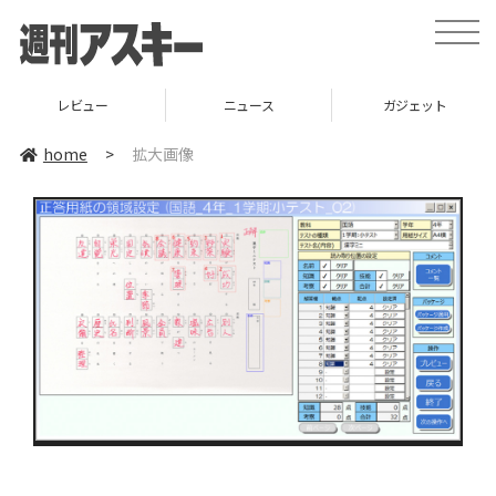
toggle
naviga
レビュー
ニュース
ガジェット
home
>
拡大画像