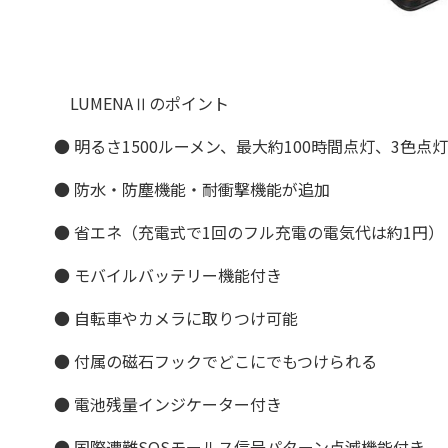
LUMENAⅡのポイント
● 明るさ1500ルーメン、最大約100時間点灯、3色点
● 防水・防塵機能・耐衝撃機能が追加
● 省エネ（充電式で1回のフル充電の電気代は約1円）
● モバイルバッテリー機能付き
● 自転車やカメラに取りつけ可能
● 付属の磁石フックでどこにでもつけられる
● 電池残量インジケーター付き
● 国際遭難SOSモールス信号パターン点滅機能付き