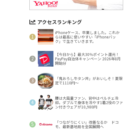
アクセスランキング
iPhoneケース、卒業しました。これか
らは最高に使いやすい「iPhoneバッ
ク」で生きていきます。
【今日から】最大30％ポイント還元！
PayPay自治体キャンペーン 2026年8月
開始分
「鬼おろし牛タン丼」がおいしそ！夏限
定で1110円～
腰は大風量ファン、背中はペルチェ冷
却。ダブルで身体を冷やす1着2役のファ
ン付きウェアが10,980円
「つながりにくい」改善なるか ドコ
モ、最新基地局を全国展開へ