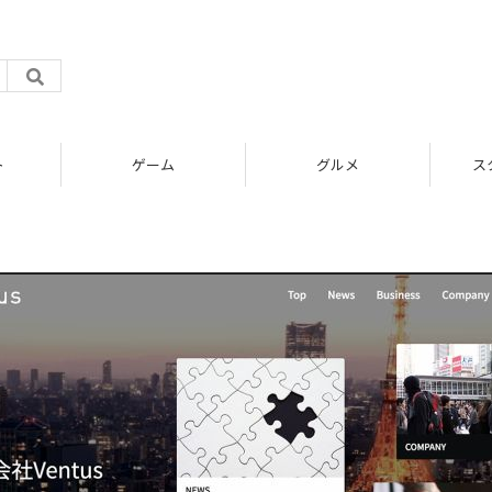
ト
ゲーム
グルメ
ス