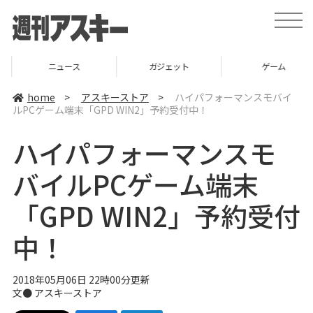
t
o
g
g
l
ニュース
ガジェット
ゲーム
e
n
a
home
>
アスキーストア
>
ハイパフォーマンスモバイ
v
ルPCゲーム端末「GPD WIN2」予約受付中！
i
g
a
ハイパフォーマンスモ
t
i
o
バイルPCゲーム端末
n
「GPD WIN2」予約受付
中！
2018年05月06日 22時00分更新
文●
アスキーストア