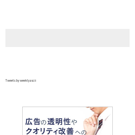
Tweets by weeklyascii