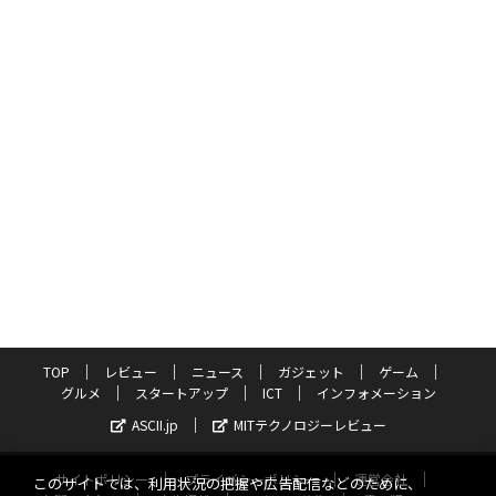
TOP
レビュー
ニュース
ガジェット
ゲーム
グルメ
スタートアップ
ICT
インフォメーション
ASCII.jp
MITテクノロジーレビュー
サイトポリシー
プライバシーポリシー
運営会社
このサイトでは、利用状況の把握や広告配信などのために、