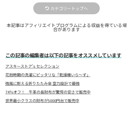
カテゴリートップへ
本記事はアフィリエイトプログラムによる収益を得ている場
合があります
この記事の編集者は以下の記事をオススメしています
アスキーストア's セレクション
花粉時期の洗濯にピッタリな「乾燥機いら〜ず」
強風に耐える折りたたみ傘 空力設計で最強
74％オフ！ 牛革の長財布が驚愕の安さで販売中
世界最小クラスの財布が5000円台で販売中