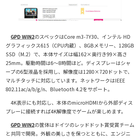
GPD WIN2
のスペックはCore m3-7Y30、インテル HD
グラフィックス615（CPU内蔵）、8GBメモリー、128GB
SSD（M.2）で、本体サイズは幅162×奥行き99×高さ
25mm。駆動時間は6～8時間ほど。ディスプレーはシャ
ープの6型液晶を採用し、解像度は1280×720ドットで、
マルチタッチに対応しています。ネットワークはIEEE
802.11ac/a/b/g/n、Bluetooth 4.2をサポート。
4K表示にも対応し、本体のmicroHDMIから外部ディス
プレーに接続すれば4K解像度でゲームが楽しめます。
GPD WIN2
の筐体はドイツのレッドドット賞受賞チーム
と共同で開発。外観の美しさを保つとともに、エンジニ