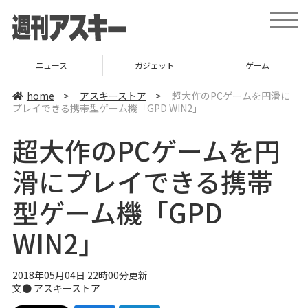
t
o
g
g
l
ニュース
ガジェット
ゲーム
e
n
a
home
>
アスキーストア
>
超大作のPCゲームを円滑に
v
プレイできる携帯型ゲーム機「GPD WIN2」
i
g
a
超大作のPCゲームを円
t
i
o
滑にプレイできる携帯
n
型ゲーム機「GPD
WIN2」
2018年05月04日 22時00分更新
文●
アスキーストア