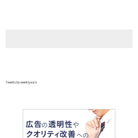
Tweets by weeklyascii