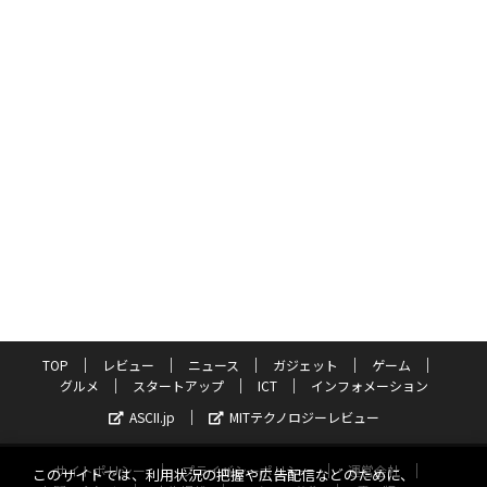
TOP
レビュー
ニュース
ガジェット
ゲーム
グルメ
スタートアップ
ICT
インフォメーション
ASCII.jp
MITテクノロジーレビュー
サイトポリシー
プライバシーポリシー
運営会社
このサイトでは、利用状況の把握や広告配信などのために、