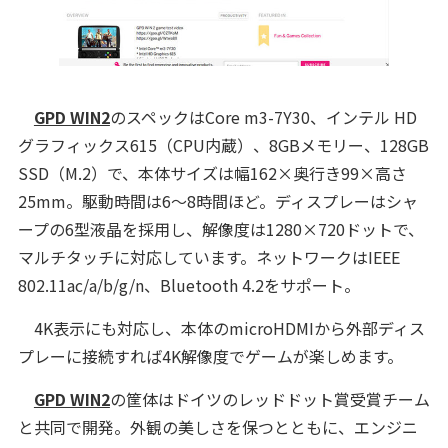
GPD WIN2
のスペックはCore m3-7Y30、インテル HD
グラフィックス615（CPU内蔵）、8GBメモリー、128GB
SSD（M.2）で、本体サイズは幅162×奥行き99×高さ
25mm。駆動時間は6～8時間ほど。ディスプレーはシャ
ープの6型液晶を採用し、解像度は1280×720ドットで、
マルチタッチに対応しています。ネットワークはIEEE
802.11ac/a/b/g/n、Bluetooth 4.2をサポート。
4K表示にも対応し、本体のmicroHDMIから外部ディス
プレーに接続すれば4K解像度でゲームが楽しめます。
GPD WIN2
の筐体はドイツのレッドドット賞受賞チーム
と共同で開発。外観の美しさを保つとともに、エンジニ