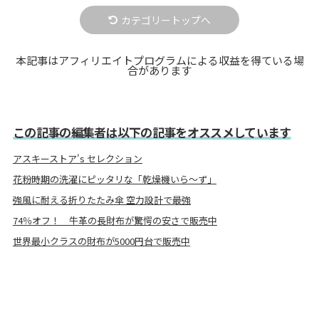
カテゴリートップへ
本記事はアフィリエイトプログラムによる収益を得ている場
合があります
この記事の編集者は以下の記事をオススメしています
アスキーストア's セレクション
花粉時期の洗濯にピッタリな「乾燥機いら〜ず」
強風に耐える折りたたみ傘 空力設計で最強
74％オフ！ 牛革の長財布が驚愕の安さで販売中
世界最小クラスの財布が5000円台で販売中