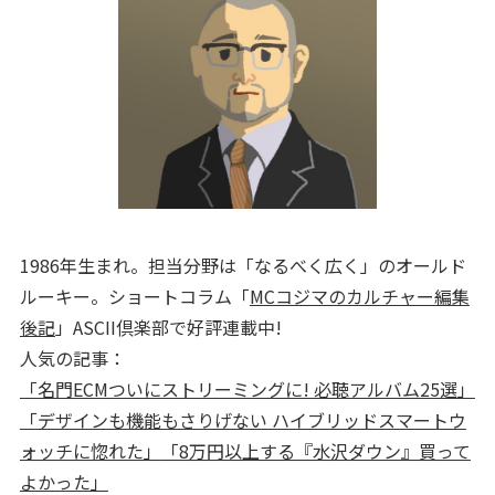
1986年生まれ。担当分野は「なるべく広く」のオールド
ルーキー。ショートコラム「
MCコジマのカルチャー編集
後記
」ASCII倶楽部で好評連載中!
人気の記事：
「名門ECMついにストリーミングに! 必聴アルバム25選」
「デザインも機能もさりげない ハイブリッドスマートウ
ォッチに惚れた」
「8万円以上する『水沢ダウン』買って
よかった」