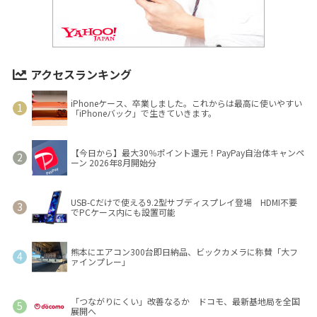
アクセスランキング
iPhoneケース、卒業しました。これからは最高に使いやすい
「iPhoneバック」で生きていきます。
【今日から】最大30％ポイント還元！PayPay自治体キャンペ
ーン 2026年8月開始分
USB-Cだけで使える9.2型サブディスプレイ登場 HDMI不要
でPCケース内にも設置可能
熊本にエアコン300台即日納品、ビックカメラに称賛「大フ
ァインプレー」
「つながりにくい」改善なるか ドコモ、最新基地局を全国
展開へ