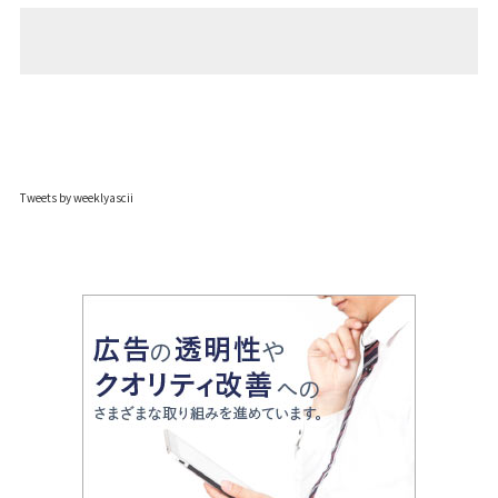
Tweets by weeklyascii