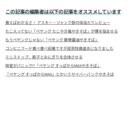
この記事の編集者は以下の記事をオススメしています
食えばわかるさ！ アスキー・ジャンク部の体当たりレビュー
たこ入ってない「ペヤング たこやき風やきそば」が僕を悩ませる
もうペヤングじゃない「ペヤング 豚骨醤油やきそば」
コンビニフード食べ食べ記者ですが逆流性食道炎になりました
ミニストップ、餃子とおにぎりを合体させる
味覚がパニック!?「ペヤング すっぱからMAXやきそば」
「ペヤング すっぱからMAX」とかいうサイバーパンクやきそば