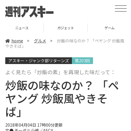
t
o
g
g
l
ニュース
ガジェット
ゲーム
e
n
a
home
>
グルメ
>
炒飯の味なのか？ 「ペヤング 炒飯風
v
やきそば」
i
g
a
アスキー・ジャンク部リターンズ
第203回
t
i
o
よく見たら「炒飯の素」を再現した味だって：
n
炒飯の味なのか？ 「ペ
ヤング 炒飯風やきそ
ば」
2018年04月04日 17時00分更新
文●
モーダル小嶋／ASCII