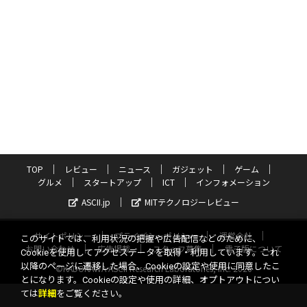
TOP
レビュー
ニュース
ガジェット
ゲーム
グルメ
スタートアップ
ICT
インフォメーション
ASCII.jp
MITテクノロジーレビュー
サイトポリシー
プライバシーポリシー
運営会社
このサイトでは、利用状況の把握や広告配信などのために、
お問い合わせ
広告掲載
スタッフ募集
電子版について
Cookieを使用してアクセスデータを取得・利用しています。これ
以降のページに遷移した場合、Cookieの設定や使用に同意したこ
©KADOKAWA ASCII Research Laboratories, Inc. 2026
とになります。Cookieの設定や使用の詳細、オプトアウトについ
ては
詳細
をご覧ください。