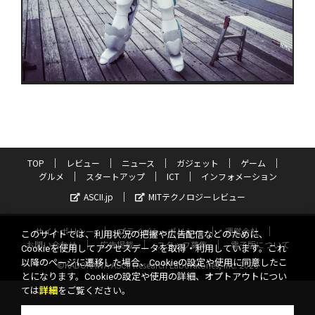
TOP
レビュー
ニュース
ガジェット
ゲーム
グルメ
スタートアップ
ICT
インフォメーション
ASCII.jp
MITテクノロジーレビュー
サイトポリシー
プライバシーポリシー
運営会社
このサイトでは、利用状況の把握や広告配信などのために、
お問い合わせ
広告掲載
スタッフ募集
電子版について
Cookieを使用してアクセスデータを取得・利用しています。これ
以降のページに遷移した場合、Cookieの設定や使用に同意したこ
©KADOKAWA ASCII Research Laboratories, Inc. 2026
とになります。Cookieの設定や使用の詳細、オプトアウトについ
ては
詳細
をご覧ください。