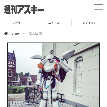
toggle
naviga
レビュー
ニュース
ガジェット
home
>
拡大画像