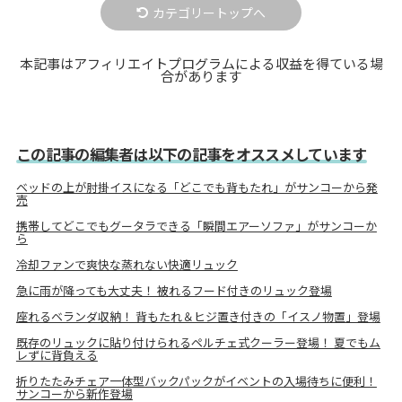
カテゴリートップへ
本記事はアフィリエイトプログラムによる収益を得ている場
合があります
この記事の編集者は以下の記事をオススメしています
ベッドの上が肘掛イスになる「どこでも背もたれ」がサンコーから発
売
携帯してどこでもグータラできる「瞬間エアーソファ」がサンコーか
ら
冷却ファンで爽快な蒸れない快適リュック
急に雨が降っても大丈夫！ 被れるフード付きのリュック登場
座れるベランダ収納！ 背もたれ＆ヒジ置き付きの「イスノ物置」登場
既存のリュックに貼り付けられるペルチェ式クーラー登場！ 夏でもム
レずに背負える
折りたたみチェア一体型バックパックがイベントの入場待ちに便利！
サンコーから新作登場