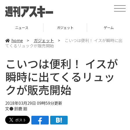
t
o
g
g
l
ニュース
ガジェット
ゲーム
e
n
a
home
>
ガジェット
>
こいつは便利！ イスが瞬時に出
v
てくるリュックが販売開始
i
g
a
こいつは便利！ イスが
t
i
o
瞬時に出てくるリュッ
n
クが販売開始
2018年03月29日 09時59分更新
文● 鈴鹿 廻