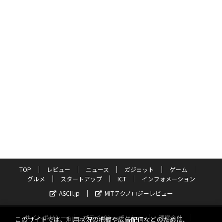
TOP
レビュー
ニュース
ガジェット
ゲーム
グルメ
スタートアップ
ICT
インフォメーション
ASCII.jp
MITテクノロジーレビュー
サイトポリシー
プライバシーポリシー
運営会社
このサイトでは、利用状況の把握や広告配信などのために、