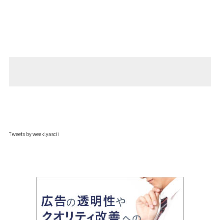
Tweets by weeklyascii