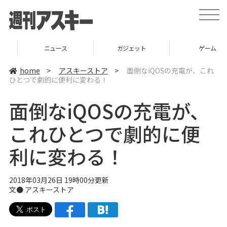
t
o
g
g
l
ニュース
ガジェット
ゲーム
e
n
a
home
>
アスキーストア
>
面倒なiQOSの充電が、これ
v
ひとつで劇的に便利に変わる！
i
g
a
面倒なiQOSの充電が、
t
i
o
これひとつで劇的に便
n
利に変わる！
2018年03月26日 19時00分更新
文●
アスキーストア