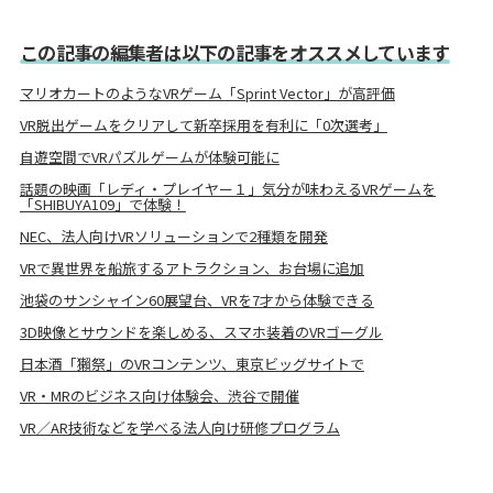
この記事の編集者は以下の記事をオススメしています
マリオカートのようなVRゲーム「Sprint Vector」が高評価
VR脱出ゲームをクリアして新卒採用を有利に「0次選考」
自遊空間でVRパズルゲームが体験可能に
話題の映画「レディ・プレイヤー１」気分が味わえるVRゲームを
「SHIBUYA109」で体験！
NEC、法人向けVRソリューションで2種類を開発
VRで異世界を船旅するアトラクション、お台場に追加
池袋のサンシャイン60展望台、VRを7才から体験できる
3D映像とサウンドを楽しめる、スマホ装着のVRゴーグル
日本酒「獺祭」のVRコンテンツ、東京ビッグサイトで
VR・MRのビジネス向け体験会、渋谷で開催
VR／AR技術などを学べる法人向け研修プログラム