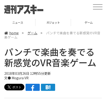
t
o
g
g
l
ニュース
ガジェット
ゲーム
e
n
a
home
>
ゲーム
>
パンチで楽曲を奏でる新感覚のVR音
v
楽ゲーム
i
g
a
パンチで楽曲を奏でる
t
i
o
新感覚のVR音楽ゲーム
n
2018年03月26日 12時55分更新
文● Mogura VR