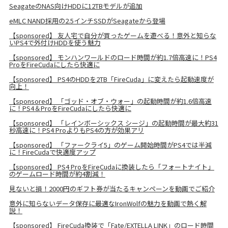
SeagateのNAS向けHDDに12TBモデルが追加
eMLC NAND採用の2.5インチSSDがSeagateから登場
【sponsored】 友人宅で自分が買ったゲームを遊べる！意外と知らな
いPS4で外付けHDDを使う魅力
【sponsored】 モンハンワールドのロード時間が約1.7倍高速に！PS4
ProをFireCudaにしたら快適に
【sponsored】 PS4のHDDを2TB「FireCuda」に変えたら起動速度が
向上！
【sponsored】 「ゴッド・オブ・ウォー」の起動時間が約1.6倍高速
に！PS4＆ProをFireCudaにしたら快適に
【sponsored】 「レインボーシックス シージ」の起動時間が最大約31
秒高速に！PS4 ProよりもPS4の方が効果アリ
【sponsored】 「ファークライ5」のゲーム開始時間がPS4では半減
に！FireCudaで快適度アップ
【sponsored】 PS4 ProをFireCudaに換装したら「フォートナイト」
のゲームロード時間が約4割減！
見ないと損！2000円のギフト券が当たるキャンペーンを動画でご紹介
意外に知らないデータ保存に最適なIronWolfの魅力を動画で熱く解
説！
【sponsored】 FireCuda換装で「Fate/EXTELLA LINK」のロード時間