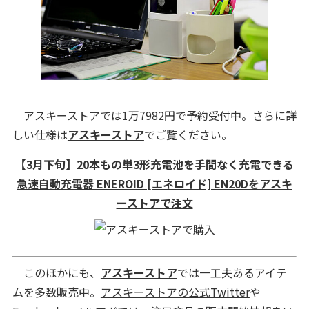
アスキーストアでは1万7982円で予約受付中。さらに詳
しい仕様は
アスキーストア
でご覧ください。
【3月下旬】20本もの単3形充電池を手間なく充電できる
急速自動充電器 ENEROID [エネロイド] EN20Dをアスキ
ーストアで注文
このほかにも、
アスキーストア
では一工夫あるアイテ
ムを多数販売中。
アスキーストアの公式Twitter
や