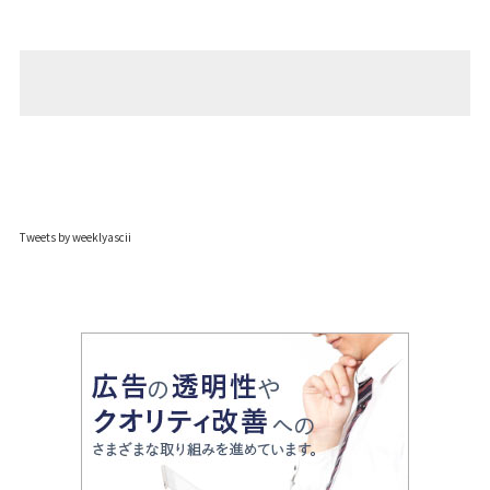
Tweets by weeklyascii