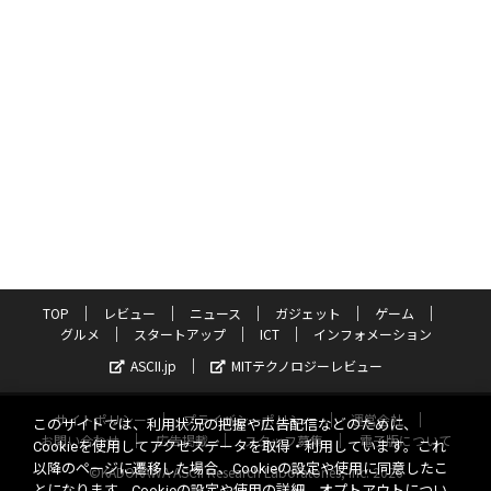
TOP
レビュー
ニュース
ガジェット
ゲーム
グルメ
スタートアップ
ICT
インフォメーション
ASCII.jp
MITテクノロジーレビュー
サイトポリシー
プライバシーポリシー
運営会社
このサイトでは、利用状況の把握や広告配信などのために、
お問い合わせ
広告掲載
スタッフ募集
電子版について
Cookieを使用してアクセスデータを取得・利用しています。これ
以降のページに遷移した場合、Cookieの設定や使用に同意したこ
©KADOKAWA ASCII Research Laboratories, Inc. 2026
とになります。Cookieの設定や使用の詳細、オプトアウトについ