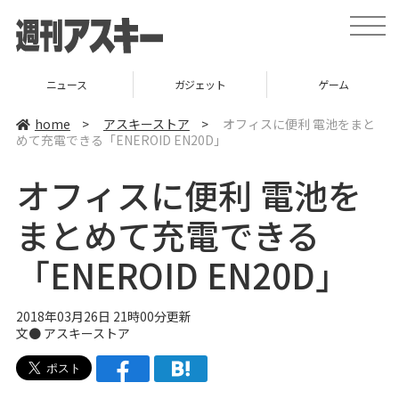
t
o
g
g
l
ニュース
ガジェット
ゲーム
e
n
a
home
>
アスキーストア
>
オフィスに便利 電池をまと
v
めて充電できる「ENEROID EN20D」
i
g
a
オフィスに便利 電池を
t
i
o
まとめて充電できる
n
「ENEROID EN20D」
2018年03月26日 21時00分更新
文●
アスキーストア