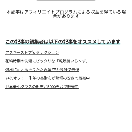
本記事はアフィリエイトプログラムによる収益を得ている場
合があります
この記事の編集者は以下の記事をオススメしています
アスキーストア's セレクション
花粉時期の洗濯にピッタリな「乾燥機いら〜ず」
強風に耐える折りたたみ傘 空力設計で最強
74％オフ！ 牛革の長財布が驚愕の安さで販売中
世界最小クラスの財布が5000円台で販売中