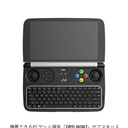
携帯できるPCゲーム端末「
GPD WIN2
」がアスキース