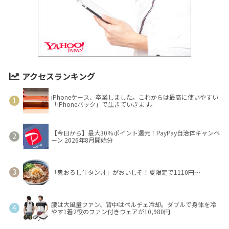
アクセスランキング
iPhoneケース、卒業しました。これからは最高に使いやすい
「iPhoneバック」で生きていきます。
【今日から】最大30％ポイント還元！PayPay自治体キャンペ
ーン 2026年8月開始分
「鬼おろし牛タン丼」がおいしそ！夏限定で1110円～
腰は大風量ファン、背中はペルチェ冷却。ダブルで身体を冷
やす1着2役のファン付きウェアが10,980円