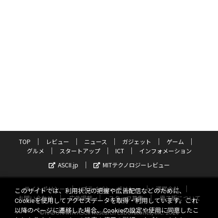
TOP
レビュー
ニュース
ガジェット
ゲーム
グルメ
スタートアップ
ICT
インフォメーション
ASCII.jp
MITテクノロジーレビュー
サイトポリシー
プライバシーポリシー
運営会社
このサイトでは、利用状況の把握や広告配信などのために、
お問い合わせ
広告掲載
スタッフ募集
電子版について
Cookieを使用してアクセスデータを取得・利用しています。これ
以降のページに遷移した場合、Cookieの設定や使用に同意したこ
©KADOKAWA ASCII Research Laboratories, Inc. 2026