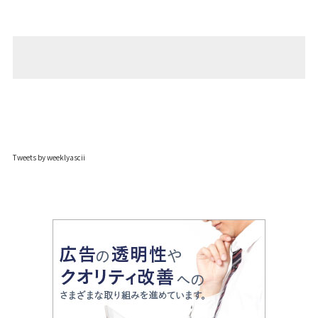
Tweets by weeklyascii