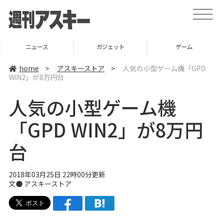
t
o
g
g
l
ニュース
ガジェット
ゲーム
e
n
a
home
>
アスキーストア
>
人気の小型ゲーム機「GPD
v
WIN2」が8万円台
i
g
a
人気の小型ゲーム機
t
i
o
「GPD WIN2」が8万円
n
台
2018年03月25日 22時00分更新
文●
アスキーストア