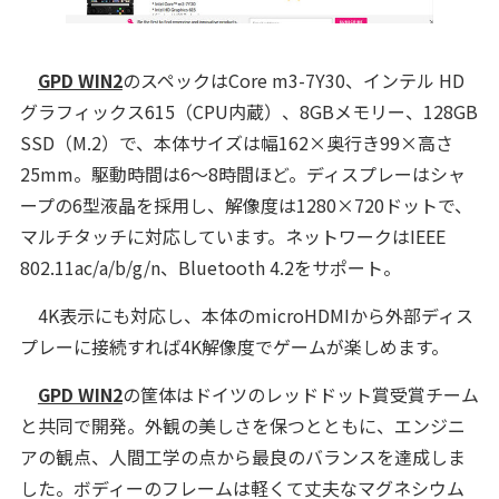
GPD WIN2
のスペックはCore m3-7Y30、インテル HD
グラフィックス615（CPU内蔵）、8GBメモリー、128GB
SSD（M.2）で、本体サイズは幅162×奥行き99×高さ
25mm。駆動時間は6～8時間ほど。ディスプレーはシャ
ープの6型液晶を採用し、解像度は1280×720ドットで、
マルチタッチに対応しています。ネットワークはIEEE
802.11ac/a/b/g/n、Bluetooth 4.2をサポート。
4K表示にも対応し、本体のmicroHDMIから外部ディス
プレーに接続すれば4K解像度でゲームが楽しめます。
GPD WIN2
の筐体はドイツのレッドドット賞受賞チーム
と共同で開発。外観の美しさを保つとともに、エンジニ
アの観点、人間工学の点から最良のバランスを達成しま
した。ボディーのフレームは軽くて丈夫なマグネシウム