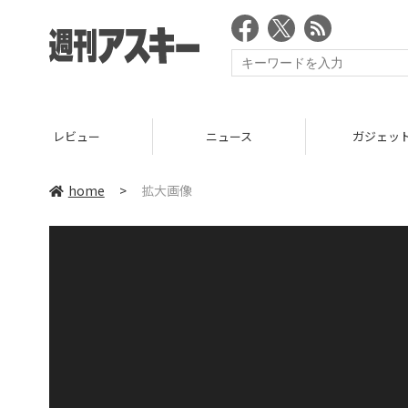
レビュー
ニュース
ガジェッ
home
>
拡大画像