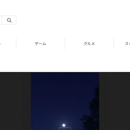
ト
ゲーム
グルメ
ス