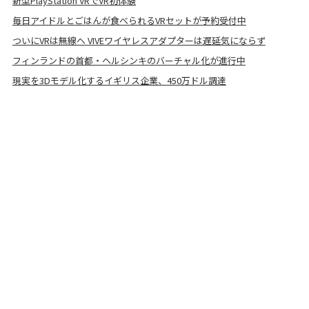
新型PlayStation VRでVR初体験
毎日アイドルとごはんが食べられるVRセットが予約受付中
ついにVRは無線へ VIVEワイヤレスアダプターは遅延気にならず
フィンランドの首都・ヘルシンキのバーチャル化が進行中
現実を3Dモデル化するイギリス企業、450万ドル調達