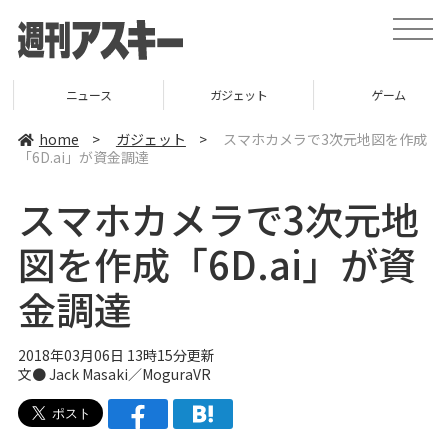
t
o
g
g
l
ニュース
ガジェット
ゲーム
e
n
a
home
>
ガジェット
>
スマホカメラで3次元地図を作成
v
「6D.ai」が資金調達
i
g
a
スマホカメラで3次元地
t
i
o
図を作成「6D.ai」が資
n
金調達
2018年03月06日 13時15分更新
文● Jack Masaki／MoguraVR