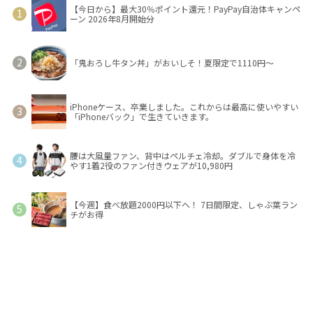
【今日から】最大30％ポイント還元！PayPay自治体キャンペ
ーン 2026年8月開始分
「鬼おろし牛タン丼」がおいしそ！夏限定で1110円～
iPhoneケース、卒業しました。これからは最高に使いやすい
「iPhoneバック」で生きていきます。
腰は大風量ファン、背中はペルチェ冷却。ダブルで身体を冷
やす1着2役のファン付きウェアが10,980円
【今週】食べ放題2000円以下へ！ 7日間限定、しゃぶ葉ラン
チがお得