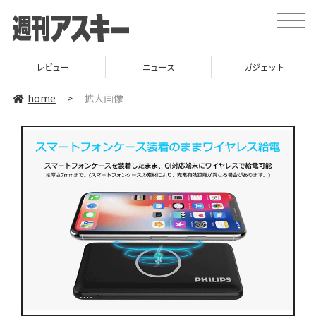
toggle
naviga
レビュー
ニュース
ガジェット
home
>
拡大画像