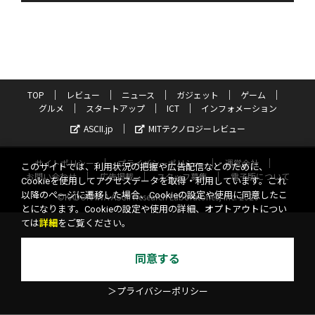
TOP
レビュー
ニュース
ガジェット
ゲーム
グルメ
スタートアップ
ICT
インフォメーション
ASCII.jp
MITテクノロジーレビュー
サイトポリシー
プライバシーポリシー
運営会社
このサイトでは、利用状況の把握や広告配信などのために、
お問い合わせ
広告掲載
スタッフ募集
電子版について
Cookieを使用してアクセスデータを取得・利用しています。これ
以降のページに遷移した場合、Cookieの設定や使用に同意したこ
©KADOKAWA ASCII Research Laboratories, Inc. 2026
とになります。Cookieの設定や使用の詳細、オプトアウトについ
ては
詳細
をご覧ください。
同意する
＞プライバシーポリシー