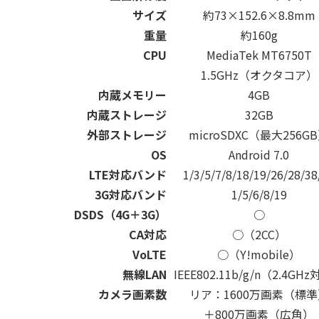
サイズ
約73×152.6×8.8mm
重量
約160g
CPU
MediaTek MT6750T
1.5GHz（オクタコア）
内蔵メモリー
4GB
内蔵ストレージ
32GB
外部ストレージ
microSDXC（最大256G
OS
Android 7.0
LTE対応バンド
1/3/5/7/8/18/19/26/28/38
3G対応バンド
1/5/6/8/19
DSDS（4G＋3G）
○
CA対応
○（2CC）
VoLTE
○（Y!mobile）
無線LAN
IEEE802.11b/g/n（2.4GH
カメラ画素数
リア：1600万画素（標準
＋800万画素（広角）