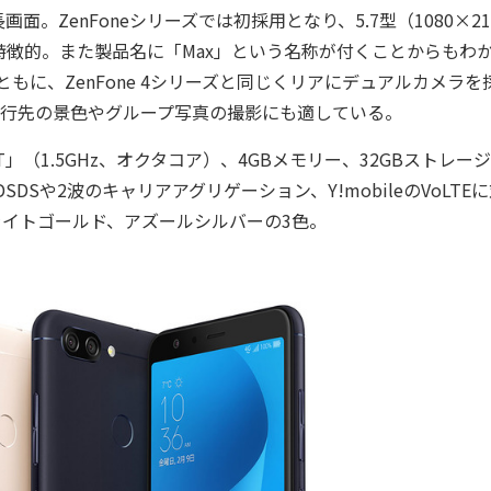
ZenFoneシリーズでは初採用となり、5.7型（1080×21
特徴的。また製品名に「Max」という名称が付くことからもわ
ともに、ZenFone 4シリーズと同じくリアにデュアルカメラを
旅行先の景色やグループ写真の撮影にも適している。
T」（1.5GHz、オクタコア）、4GBメモリー、32GBストレー
DSDSや2波のキャリアアグリゲーション、Y!mobileのVoLTE
イトゴールド、アズールシルバーの3色。