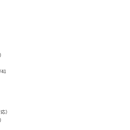
B）
/41
z対応）
）