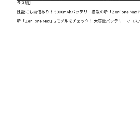
ラス編】
性能にも自信あり！ 5000mAhバッテリー搭載の新「ZenFone Max
新「ZenFone Max」2モデルをチェック！ 大容量バッテリーでコ