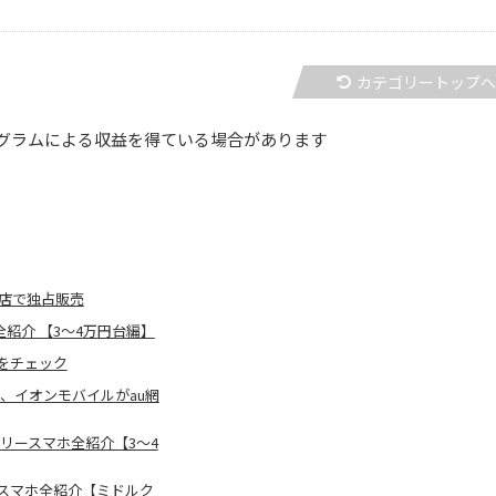
カテゴリートップ
グラムによる収益を得ている場合があります
系列店で独占販売
紹介 【3～4万円台編】
2」をチェック
機、イオンモバイルがau網
フリースマホ全紹介【3～4
ースマホ全紹介【ミドルク