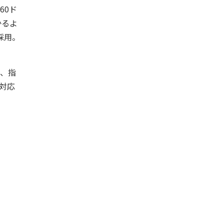
60ド
かるよ
採用。
ジ、指
に対応