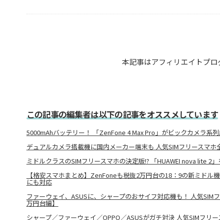
本記事はアフィリエイトプロ
この記事の編集者は以下の記事をオススメしています
5000mAhバッテリー！ 「ZenFone 4 Max Pro」がビックカメラ
デュアルカメラ搭載機に国内メーカー端末も 人気SIMフリースマホ全
ミドルクラスのSIMフリースマホの決定版!? 「HUAWEI nova lite 
【格安スマホまとめ】ZenFoneも税抜2万円台の18：9の新ミドル
にも対応
ファーウェイ、ASUSに、シャープのおサイフ対応機も！ 人気SIM
万円台編】
シャープ／ファーウェイ／OPPO／ASUSがガチ対決 人気SIMフリ