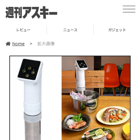
toggle
naviga
レビュー
ニュース
ガジェット
home
>
拡大画像