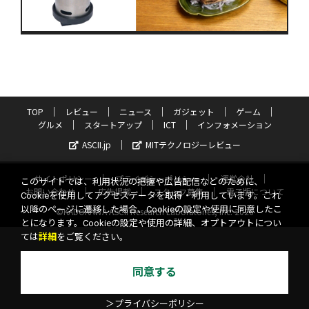
TOP
レビュー
ニュース
ガジェット
ゲーム
グルメ
スタートアップ
ICT
インフォメーション
ASCII.jp
MITテクノロジーレビュー
サイトポリシー
プライバシーポリシー
運営会社
このサイトでは、利用状況の把握や広告配信などのために、
お問い合わせ
広告掲載
スタッフ募集
電子版について
Cookieを使用してアクセスデータを取得・利用しています。これ
以降のページに遷移した場合、Cookieの設定や使用に同意したこ
©KADOKAWA ASCII Research Laboratories, Inc. 2026
とになります。Cookieの設定や使用の詳細、オプトアウトについ
ては
詳細
をご覧ください。
同意する
＞プライバシーポリシー