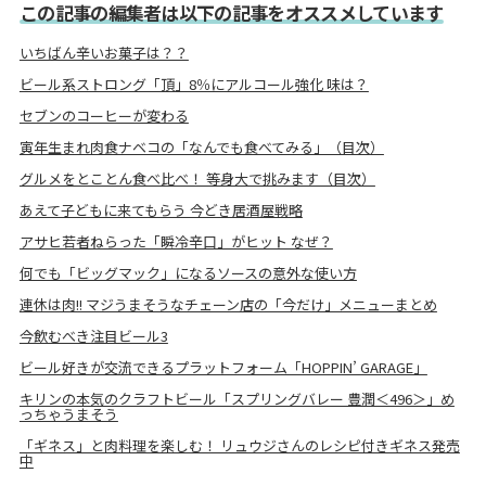
この記事の編集者は以下の記事をオススメしています
いちばん辛いお菓子は？？
ビール系ストロング「頂」8％にアルコール強化 味は？
セブンのコーヒーが変わる
寅年生まれ肉食ナベコの「なんでも食べてみる」（目次）
グルメをとことん食べ比べ！ 等身大で挑みます（目次）
あえて子どもに来てもらう 今どき居酒屋戦略
アサヒ若者ねらった「瞬冷辛口」がヒット なぜ？
何でも「ビッグマック」になるソースの意外な使い方
連休は肉!! マジうまそうなチェーン店の「今だけ」メニューまとめ
今飲むべき注目ビール3
ビール好きが交流できるプラットフォーム「HOPPIN’ GARAGE」
キリンの本気のクラフトビール「スプリングバレー 豊潤＜496＞」め
っちゃうまそう
「ギネス」と肉料理を楽しむ！ リュウジさんのレシピ付きギネス発売
中