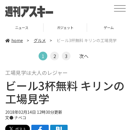
t
o
g
g
l
ニュース
ガジェット
ゲーム
e
n
a
home
>
グルメ
>
ビール3杯無料 キリンの工場見学
v
i
g
1
2
3
次へ
a
t
i
o
工場見学は大人のレジャー
n
ビール3杯無料 キリンの
工場見学
2018年02月14日 12時30分更新
文●
ナベコ