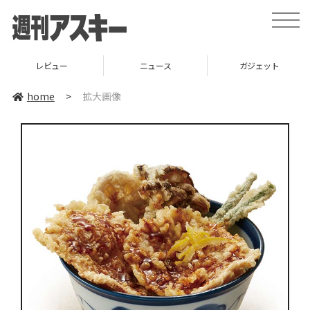
toggle
naviga
レビュー
ニュース
ガジェット
home
>
拡大画像