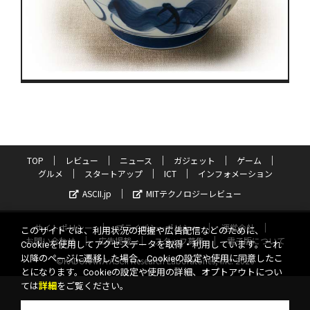
TOP
レビュー
ニュース
ガジェット
ゲーム
グルメ
スタートアップ
ICT
インフォメーション
ASCII.jp
MITテクノロジーレビュー
サイトポリシー
プライバシーポリシー
運営会社
このサイトでは、利用状況の把握や広告配信などのために、
お問い合わせ
広告掲載
スタッフ募集
電子版について
Cookieを使用してアクセスデータを取得・利用しています。これ
以降のページに遷移した場合、Cookieの設定や使用に同意したこ
©KADOKAWA ASCII Research Laboratories, Inc. 2026
とになります。Cookieの設定や使用の詳細、オプトアウトについ
ては
詳細
をご覧ください。