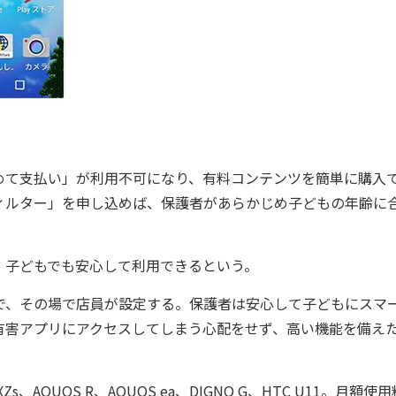
て支払い」が利用不可になり、有料コンテンツを簡単に購入
ィルター」を申し込めば、保護者があらかじめ子どもの年齢に
子どもでも安心して利用できるという。
、その場で店員が設定する。保護者は安心して子どもにスマ
有害アプリにアクセスしてしまう心配をせず、高い機能を備え
i XZs、AQUOS R、AQUOS ea、DIGNO G、HTC U11。月額使