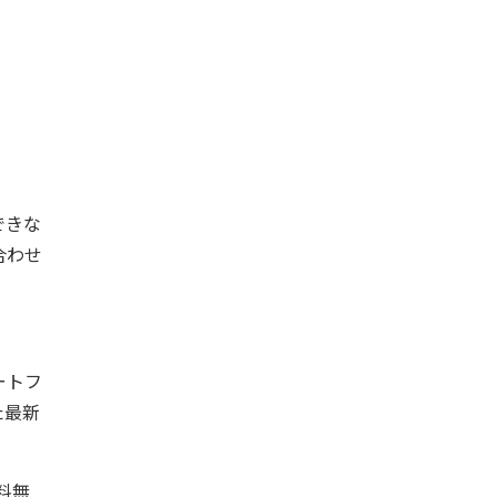
できな
合わせ
ートフ
た最新
用料無