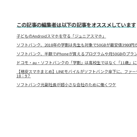
この記事の編集者は以下の記事をオススメしています
子どものAndroidスマホを守る「ジュニアスマホ」
ソフトバンク、2018年の学割は先生も対象で50GBが最安値3980円
ソフトバンク、半額でiPhoneが買えるプログラムや月50GBのプラ
ドコモ・au・ソフトバンクの「学割」は高校生ではなく「11歳」
【格安スマホまとめ】LINEモバイルがソフトバンク傘下に、ファ
18：9？
ソフトバンク元副社長が超小さな会社のために働くワケ