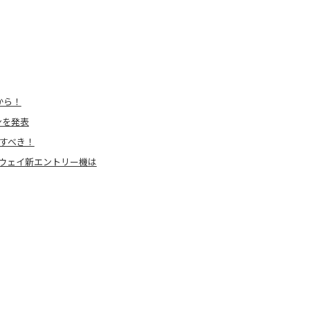
から！
ンを発表
にすべき！
ーウェイ新エントリー機は