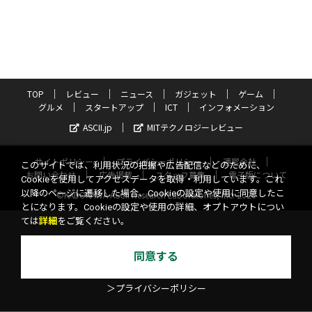
TOP
レビュー
ニュース
ガジェット
ゲーム
グルメ
スタートアップ
ICT
インフォメーション
ASCII.jp
MITテクノロジーレビュー
サイトポリシー
プライバシーポリシー
運営会社
このサイトでは、利用状況の把握や広告配信などのために、
お問い合わせ
広告掲載
スタッフ募集
電子版について
Cookieを使用してアクセスデータを取得・利用しています。これ
以降のページに遷移した場合、Cookieの設定や使用に同意したこ
©KADOKAWA ASCII Research Laboratories, Inc. 2026
とになります。Cookieの設定や使用の詳細、オプトアウトについ
ては
詳細
をご覧ください。
同意する
＞プライバシーポリシー