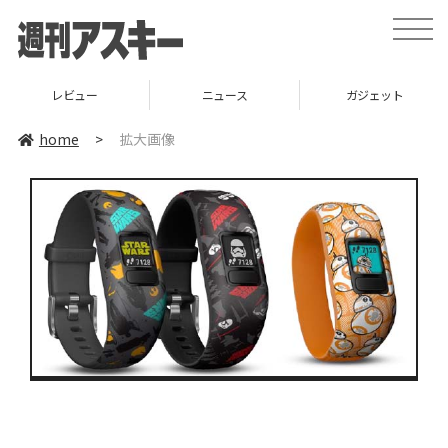
toggle
naviga
レビュー
ニュース
ガジェット
home
>
拡大画像