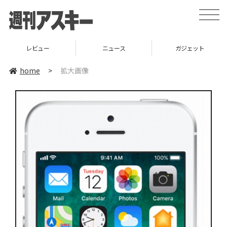
toggle
naviga
レビュー
ニュース
ガジェット
home
>
拡大画像