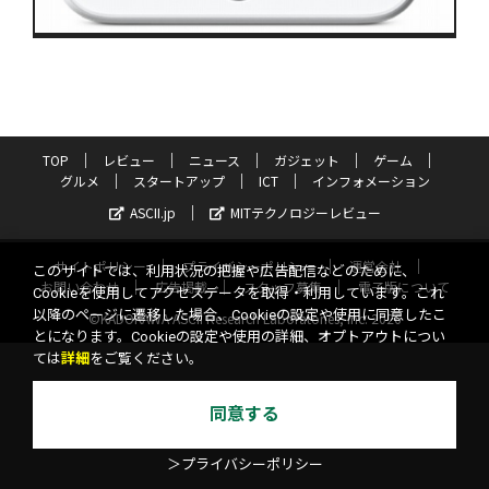
TOP
レビュー
ニュース
ガジェット
ゲーム
グルメ
スタートアップ
ICT
インフォメーション
ASCII.jp
MITテクノロジーレビュー
サイトポリシー
プライバシーポリシー
運営会社
このサイトでは、利用状況の把握や広告配信などのために、
お問い合わせ
広告掲載
スタッフ募集
電子版について
Cookieを使用してアクセスデータを取得・利用しています。これ
以降のページに遷移した場合、Cookieの設定や使用に同意したこ
©KADOKAWA ASCII Research Laboratories, Inc. 2026
とになります。Cookieの設定や使用の詳細、オプトアウトについ
ては
詳細
をご覧ください。
同意する
＞プライバシーポリシー