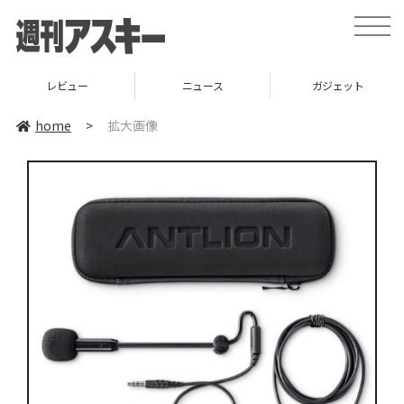
toggle
naviga
レビュー
ニュース
ガジェット
home
>
拡大画像