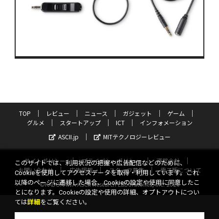
TOP
レビュー
ニュース
ガジェット
ゲーム
グルメ
スタートアップ
ICT
インフォメーション
ASCII.jp
MITテクノロジーレビュー
サイトポリシー
プライバシーポリシー
運営会社
このサイトでは、利用状況の把握や広告配信などのために、
お問い合わせ
広告掲載
スタッフ募集
電子版について
Cookieを使用してアクセスデータを取得・利用しています。これ
以降のページに遷移した場合、Cookieの設定や使用に同意したこ
©KADOKAWA ASCII Research Laboratories, Inc. 2026
とになります。Cookieの設定や使用の詳細、オプトアウトについ
ては
詳細
をご覧ください。