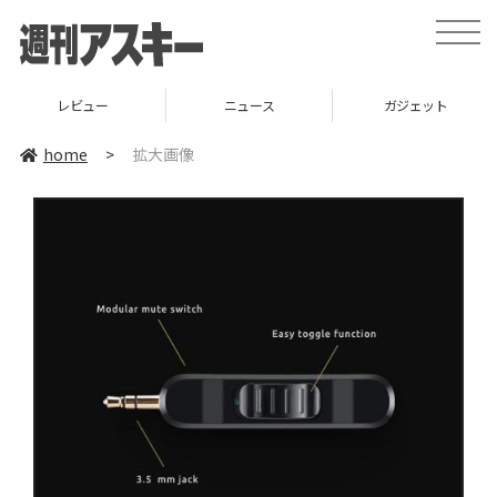
toggle
naviga
レビュー
ニュース
ガジェット
home
>
拡大画像