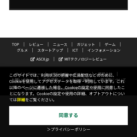
TOP
レビュー
ニュース
ガジェット
ゲーム
グルメ
スタートアップ
ICT
インフォメーション
ASCII.jp
MITテクノロジーレビュー
サイトポリシー
プライバシーポリシー
運営会社
このサイトでは、利用状況の把握や広告配信などのために、
お問い合わせ
広告掲載
スタッフ募集
電子版について
Cookieを使用してアクセスデータを取得・利用しています。これ
以降のページに遷移した場合、Cookieの設定や使用に同意したこ
©KADOKAWA ASCII Research Laboratories, Inc. 2026
とになります。Cookieの設定や使用の詳細、オプトアウトについ
ては
詳細
をご覧ください。
同意する
＞プライバシーポリシー