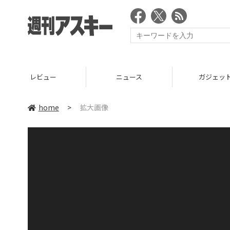
レビュー
ニュース
ガジェッ
home
>
拡大画像