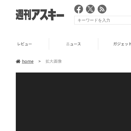
レビュー
ニュース
ガジェッ
home
>
拡大画像