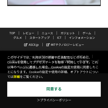
TOP
レビュー
ニュース
ガジェット
ゲーム
グルメ
スタートアップ
ICT
インフォメーション
ASCII.jp
MITテクノロジーレビュー
サイトポリシー
プライバシーポリシー
運営会社
このサイトでは、利用状況の把握や広告配信などのために、
お問い合わせ
広告掲載
スタッフ募集
電子版について
Cookieを使用してアクセスデータを取得・利用しています。これ
以降のページに遷移した場合、Cookieの設定や使用に同意したこ
©KADOKAWA ASCII Research Laboratories, Inc. 2026
とになります。Cookieの設定や使用の詳細、オプトアウトについ
ては
詳細
をご覧ください。
同意する
＞プライバシーポリシー