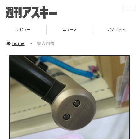
toggle
naviga
レビュー
ニュース
ガジェット
home
>
拡大画像