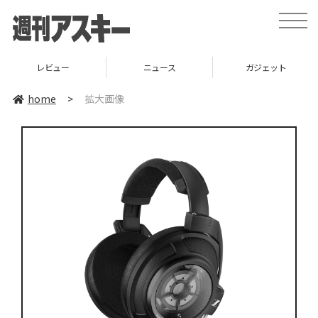
toggle
naviga
レビュー
ニュース
ガジェット
home
>
拡大画像