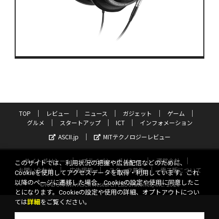
TOP
レビュー
ニュース
ガジェット
ゲーム
グルメ
スタートアップ
ICT
インフォメーション
ASCII.jp
MITテクノロジーレビュー
サイトポリシー
プライバシーポリシー
運営会社
このサイトでは、利用状況の把握や広告配信などのために、
お問い合わせ
広告掲載
スタッフ募集
電子版について
Cookieを使用してアクセスデータを取得・利用しています。これ
以降のページに遷移した場合、Cookieの設定や使用に同意したこ
©KADOKAWA ASCII Research Laboratories, Inc. 2026
とになります。Cookieの設定や使用の詳細、オプトアウトについ
ては
詳細
をご覧ください。