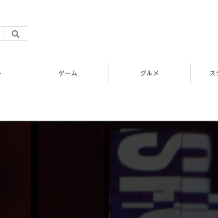
ト
ゲーム
グルメ
ス