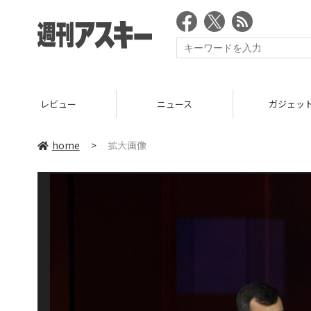
レビュー
ニュース
ガジェッ
home
>
拡大画像