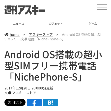
t
o
g
g
l
ニュース
ガジェット
ゲーム
e
n
a
home
>
アスキーストア
>
Android OS搭載の超小型
v
SIMフリー携帯電話「NichePhone-S」
i
g
a
Android OS搭載の超小
t
i
o
型SIMフリー携帯電話
n
「NichePhone-S」
2017年12月20日 20時00分更新
文●
アスキーストア