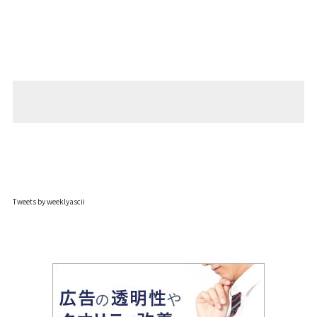
Tweets by weeklyascii