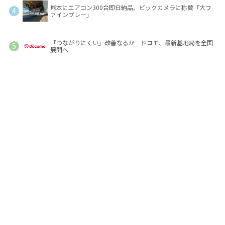
熊本にエアコン300台即日納品、ビックカメラに称賛「大フ
ァインプレー」
「つながりにくい」改善なるか ドコモ、最新基地局を全国
展開へ