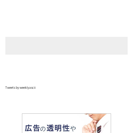
Tweets by weeklyascii