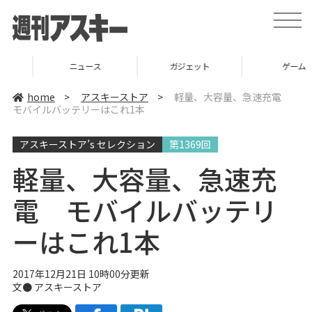
t
o
g
g
l
ニュース
ガジェット
ゲーム
e
n
a
home
>
アスキーストア
>
軽量、大容量、急速充電
v
モバイルバッテリーはこれ1本
i
g
a
アスキーストア’s セレクション
第1369回
t
i
o
軽量、大容量、急速充
n
電 モバイルバッテリ
ーはこれ1本
2017年12月21日 10時00分更新
文●
アスキーストア