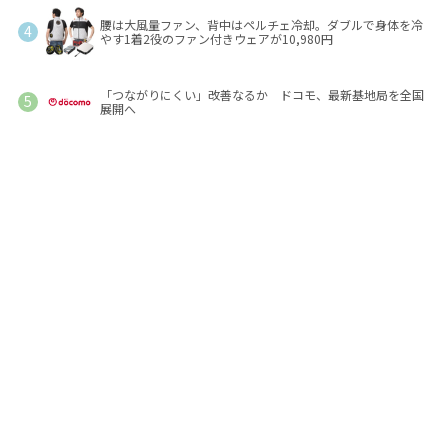
腰は大風量ファン、背中はペルチェ冷却。ダブルで身体を冷
やす1着2役のファン付きウェアが10,980円
「つながりにくい」改善なるか ドコモ、最新基地局を全国
展開へ