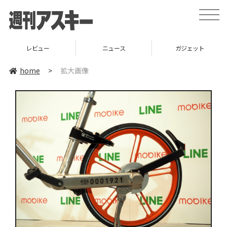
toggle
naviga
レビュー
ニュース
ガジェット
home
>
拡大画像