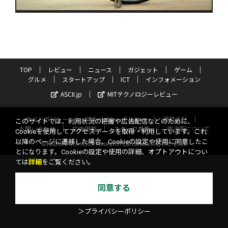
TOP
レビュー
ニュース
ガジェット
ゲーム
グルメ
スタートアップ
ICT
インフォメーション
ASCII.jp
MITテクノロジーレビュー
サイトポリシー
プライバシーポリシー
運営会社
このサイトでは、利用状況の把握や広告配信などのために、
お問い合わせ
広告掲載
スタッフ募集
電子版について
Cookieを使用してアクセスデータを取得・利用しています。これ
以降のページに遷移した場合、Cookieの設定や使用に同意したこ
©KADOKAWA ASCII Research Laboratories, Inc. 2026
とになります。Cookieの設定や使用の詳細、オプトアウトについ
ては
詳細
をご覧ください。
同意する
＞プライバシーポリシー