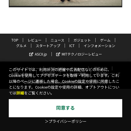
TOP
レビュー
ニュース
ガジェット
ゲーム
グルメ
スタートアップ
ICT
インフォメーション
ASCII.jp
MITテクノロジーレビュー
サイトポリシー
プライバシーポリシー
運営会社
このサイトでは、利用状況の把握や広告配信などのために、
お問い合わせ
広告掲載
スタッフ募集
電子版について
Cookieを使用してアクセスデータを取得・利用しています。これ
以降のページに遷移した場合、Cookieの設定や使用に同意したこ
©KADOKAWA ASCII Research Laboratories, Inc. 2026
とになります。Cookieの設定や使用の詳細、オプトアウトについ
ては
詳細
をご覧ください。
同意する
＞プライバシーポリシー