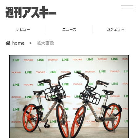
toggle
naviga
レビュー
ニュース
ガジェット
home
>
拡大画像