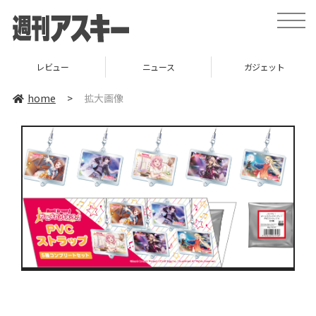
toggle
naviga
レビュー
ニュース
ガジェット
home
>
拡大画像