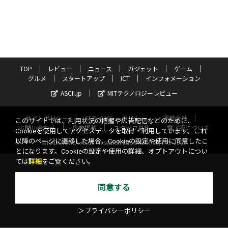
TOP
レビュー
ニュース
ガジェット
ゲーム
グルメ
スタートアップ
ICT
インフォメーション
ASCII.jp
MITテクノロジーレビュー
サイトポリシー
プライバシーポリシー
運営会社
このサイトでは、利用状況の把握や広告配信などのために、
お問い合わせ
広告掲載
スタッフ募集
電子版について
Cookieを使用してアクセスデータを取得・利用しています。これ
以降のページに遷移した場合、Cookieの設定や使用に同意したこ
©KADOKAWA ASCII Research Laboratories, Inc. 2026
とになります。Cookieの設定や使用の詳細、オプトアウトについ
ては
詳細
をご覧ください。
同意する
＞プライバシーポリシー