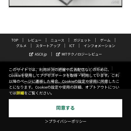
TOP
レビュー
ニュース
ガジェット
ゲーム
グルメ
スタートアップ
ICT
インフォメーション
ASCII.jp
MITテクノロジーレビュー
サイトポリシー
プライバシーポリシー
運営会社
このサイトでは、利用状況の把握や広告配信などのために、
お問い合わせ
広告掲載
スタッフ募集
電子版について
Cookieを使用してアクセスデータを取得・利用しています。これ
以降のページに遷移した場合、Cookieの設定や使用に同意したこ
©KADOKAWA ASCII Research Laboratories, Inc. 2026
とになります。Cookieの設定や使用の詳細、オプトアウトについ
ては
詳細
をご覧ください。
同意する
＞プライバシーポリシー