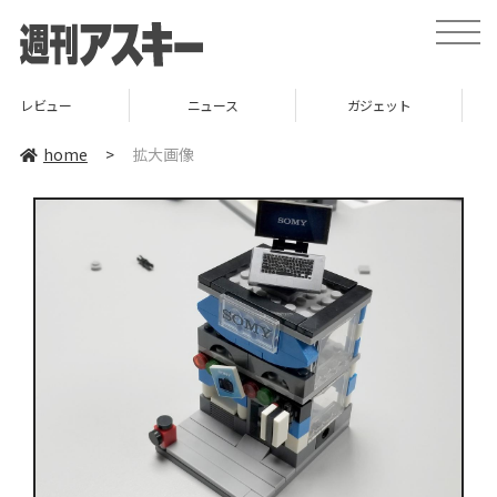
toggle
naviga
ー
ニュース
ガジェット
ゲー
home
>
拡大画像