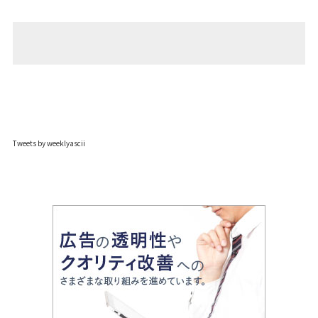
Tweets by weeklyascii