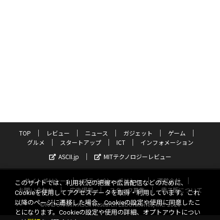
TOP
レビュー
ニュース
ガジェット
ゲーム
グルメ
スタートアップ
ICT
インフォメーション
ASCII.jp
MITテクノロジーレビュー
サイトポリシー
プライバシーポリシー
運営会社
このサイトでは、利用状況の把握や広告配信などのために、
お問い合わせ
広告掲載
スタッフ募集
電子版について
Cookieを使用してアクセスデータを取得・利用しています。これ
以降のページに遷移した場合、Cookieの設定や使用に同意したこ
©KADOKAWA ASCII Research Laboratories, Inc. 2026
とになります。Cookieの設定や使用の詳細、オプトアウトについ