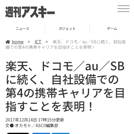
t
o
g
g
l
ニュース
ガジェット
ゲーム
e
n
a
home
>
ICT
>
楽天、ドコモ／au／SBに続く、自社設
v
備での第4の携帯キャリアを目指すことを表明！
i
g
a
楽天、ドコモ／au／SB
t
i
o
に続く、自社設備での
n
第4の携帯キャリアを目
指すことを表明！
2017年12月14日 17時15分更新
文● オカモト／ASCII編集部