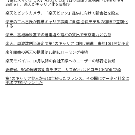
Selfie」、楽天がキャリア化を目指す
楽天とビックカメラ、「楽天ビック」提供に向けて新会社を設立
楽天の三木谷氏が携帯キャリア事業に自信 会員モデルの強味で差別化
する
楽天、基地局設置での送電塔や電柱の貸出で東京電力と合意
楽天、周波数割当決定で第4のキャリアに向け前進 来年10月開始予定
来年開始の楽天の携帯はau網にローミング接続
楽天モバイル、10月以降の自社回線へのユーザーの移行を告知
総務省、5Gの周波数割当を決定 サブ6GHzはドコモとKDDIに2枠
第4のキャリア参入から10年経ったフランス、その間にケータイ料金は
平均で7割ダウンした