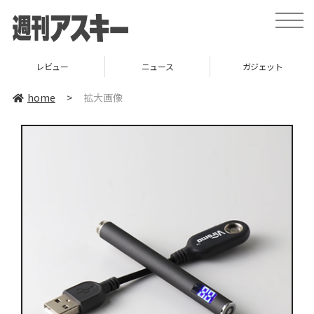
toggle
naviga
レビュー
ニュース
ガジェット
home
>
拡大画像