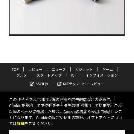
TOP
レビュー
ニュース
ガジェット
ゲーム
グルメ
スタートアップ
ICT
インフォメーション
ASCII.jp
MITテクノロジーレビュー
サイトポリシー
プライバシーポリシー
運営会社
このサイトでは、利用状況の把握や広告配信などのために、
お問い合わせ
広告掲載
スタッフ募集
電子版について
Cookieを使用してアクセスデータを取得・利用しています。これ
以降のページに遷移した場合、Cookieの設定や使用に同意したこ
©KADOKAWA ASCII Research Laboratories, Inc. 2026
とになります。Cookieの設定や使用の詳細、オプトアウトについ
ては
詳細
をご覧ください。