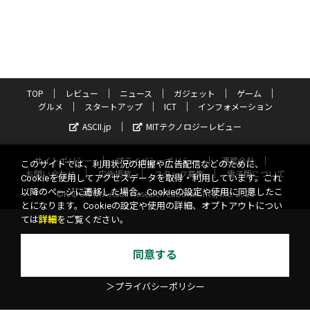
TOP
レビュー
ニュース
ガジェット
ゲーム
グルメ
スタートアップ
ICT
インフォメーション
ASCII.jp
MITテクノロジーレビュー
サイトポリシー
プライバシーポリシー
運営会社
このサイトでは、利用状況の把握や広告配信などのために、
お問い合わせ
広告掲載
スタッフ募集
電子版について
Cookieを使用してアクセスデータを取得・利用しています。これ
以降のページに遷移した場合、Cookieの設定や使用に同意したこ
©KADOKAWA ASCII Research Laboratories, Inc. 2026
とになります。Cookieの設定や使用の詳細、オプトアウトについ
ては
詳細
をご覧ください。
同意する
＞プライバシーポリシー