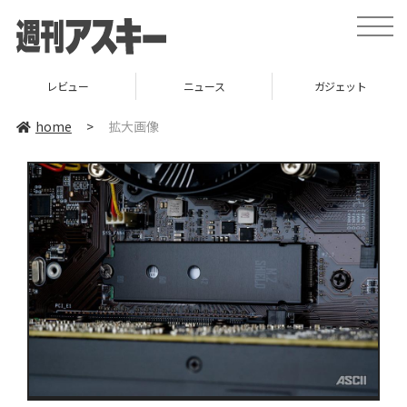
toggle
naviga
レビュー
ニュース
ガジェット
home
>
拡大画像