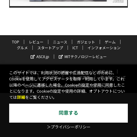
TOP
レビュー
ニュース
ガジェット
ゲーム
グルメ
スタートアップ
ICT
インフォメーション
ASCII.jp
MITテクノロジーレビュー
サイトポリシー
プライバシーポリシー
運営会社
このサイトでは、利用状況の把握や広告配信などのために、
お問い合わせ
広告掲載
スタッフ募集
電子版について
Cookieを使用してアクセスデータを取得・利用しています。これ
以降のページに遷移した場合、Cookieの設定や使用に同意したこ
©KADOKAWA ASCII Research Laboratories, Inc. 2026
とになります。Cookieの設定や使用の詳細、オプトアウトについ
ては
詳細
をご覧ください。
同意する
＞プライバシーポリシー