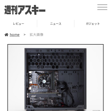
toggle
naviga
レビュー
ニュース
ガジェット
home
>
拡大画像